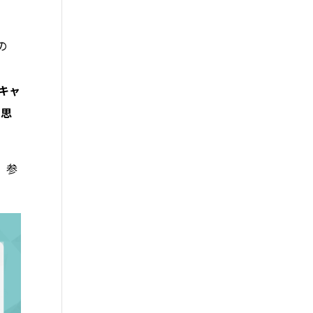
の
キャ
と思
、参