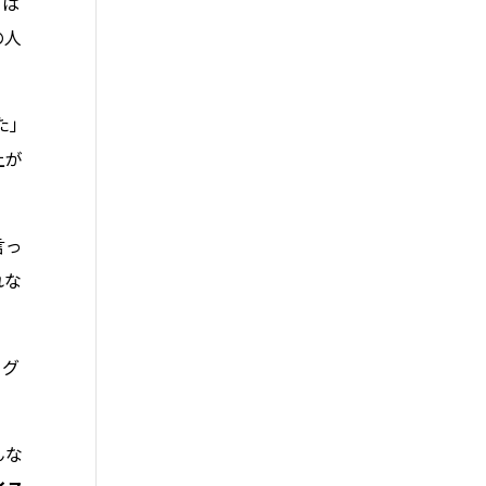
方ば
の人
た」
上が
言っ
れな
。グ
んな