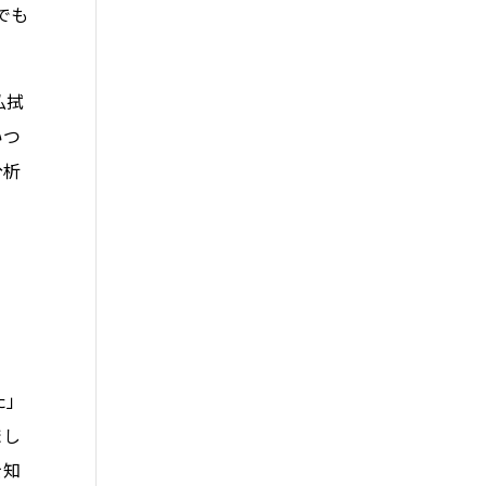
でも
払拭
いつ
分析
た」
まし
を知