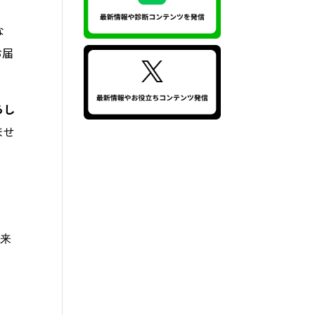
な
お届
らし
ませ
未来